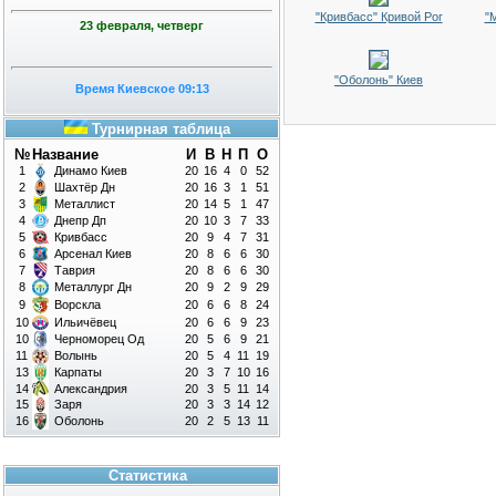
"Кривбасс" Кривой Рог
"
23 февраля, четверг
"Оболонь" Киев
Время Киевское 09:13
Турнирная таблица
№
Название
И
В
Н
П
О
1
Динамо Киев
20
16
4
0
52
2
Шахтёр Дн
20
16
3
1
51
3
Металлист
20
14
5
1
47
4
Днепр Дп
20
10
3
7
33
5
Кривбасс
20
9
4
7
31
6
Арсенал Киев
20
8
6
6
30
7
Таврия
20
8
6
6
30
8
Металлург Дн
20
9
2
9
29
9
Ворскла
20
6
6
8
24
10
Ильичёвец
20
6
6
9
23
10
Черноморец Од
20
5
6
9
21
11
Волынь
20
5
4
11
19
13
Карпаты
20
3
7
10
16
14
Александрия
20
3
5
11
14
15
Заря
20
3
3
14
12
16
Оболонь
20
2
5
13
11
Статистика