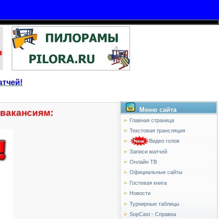
атчей!
Меню сайта
 вакансиям:
Главная страница
Текстовая трансляция
Видео голов
Записи матчей
Онлайн ТВ
Официальные сайты
Гостевая книга
Новости
Турнирные таблицы
SopCast - Справка