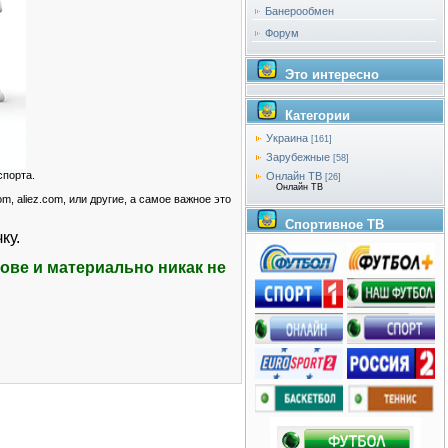
Банерообмен
Форум
Это интересно
Категории
Украина
[161]
Зарубежные
[58]
спорта.
Онлайн ТВ
[26]
Онлайн ТВ
, aliez.com, или другие, а самое важное это
Спортивное ТВ
ку.
ове и материально никак не