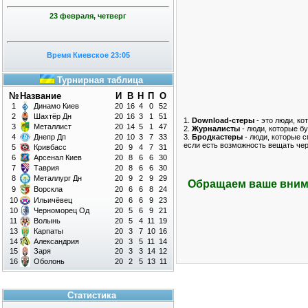
23 февраля, четверг
Время Киевское 23:05
Турнирная таблица
№
Название
И
В
Н
П
О
1
Динамо Киев
20
16
4
0
52
2
Шахтёр Дн
20
16
3
1
51
1.
Download-стеры
- это люди, ко
3
Металлист
20
14
5
1
47
2.
Журналисты
- люди, которые бу
4
Днепр Дп
20
10
3
7
33
3.
Бродкастеры
- люди, которые с
если есть возможность вещать че
5
Кривбасс
20
9
4
7
31
6
Арсенал Киев
20
8
6
6
30
7
Таврия
20
8
6
6
30
8
Металлург Дн
20
9
2
9
29
Обращаем ваше внима
9
Ворскла
20
6
6
8
24
10
Ильичёвец
20
6
6
9
23
10
Черноморец Од
20
5
6
9
21
11
Волынь
20
5
4
11
19
13
Карпаты
20
3
7
10
16
14
Александрия
20
3
5
11
14
15
Заря
20
3
3
14
12
16
Оболонь
20
2
5
13
11
Статистика