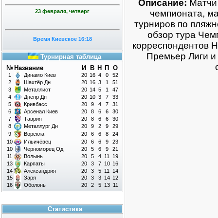
Описание:
Матчи 
23 февраля, четверг
чемпионата, ма
турниров по пляжн
обзор тура Чем
Время Киевское 16:18
корреспондентов Н
Премьер Лиги и 
Турнирная таблица
№
Название
И
В
Н
П
О
1
Динамо Киев
20
16
4
0
52
2
Шахтёр Дн
20
16
3
1
51
3
Металлист
20
14
5
1
47
4
Днепр Дп
20
10
3
7
33
5
Кривбасс
20
9
4
7
31
6
Арсенал Киев
20
8
6
6
30
7
Таврия
20
8
6
6
30
8
Металлург Дн
20
9
2
9
29
9
Ворскла
20
6
6
8
24
10
Ильичёвец
20
6
6
9
23
10
Черноморец Од
20
5
6
9
21
11
Волынь
20
5
4
11
19
13
Карпаты
20
3
7
10
16
14
Александрия
20
3
5
11
14
15
Заря
20
3
3
14
12
16
Оболонь
20
2
5
13
11
Статистика