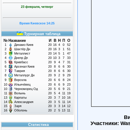
23 февраля, четверг
Время Киевское 14:25
Турнирная таблица
№
Название
И
В
Н
П
О
1
Динамо Киев
20
16
4
0
52
2
Шахтёр Дн
20
16
3
1
51
3
Металлист
20
14
5
1
47
4
Днепр Дп
20
10
3
7
33
5
Кривбасс
20
9
4
7
31
6
Арсенал Киев
20
8
6
6
30
7
Таврия
20
8
6
6
30
8
Металлург Дн
20
9
2
9
29
9
Ворскла
20
6
6
8
24
10
Ильичёвец
20
6
6
9
23
10
Черноморец Од
20
5
6
9
21
11
Волынь
20
5
4
11
19
13
Карпаты
20
3
7
10
16
14
Александрия
20
3
5
11
14
15
Заря
20
3
3
14
12
16
Оболонь
20
2
5
13
11
Ви
Участники: Was
Статистика