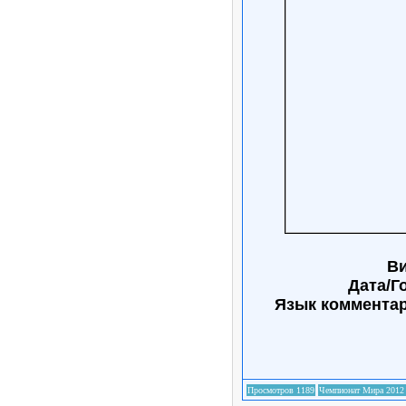
Ви
Дата/Г
Язык коммента