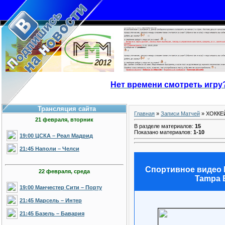
Нет времени смотреть игру
Трансляция сайта
Главная
»
Записи Матчей
» ХОККЕ
21 февраля, вторник
В разделе материалов
:
15
Показано материалов
:
1-10
19:00 ЦСКА – Реал Мадрид
21:45 Наполи – Челси
Спортивное видео N
22 февраля, среда
Tampa B
19:00 Манчестер Сити – Порту
21:45 Марсель – Интер
21:45 Базель – Бавария